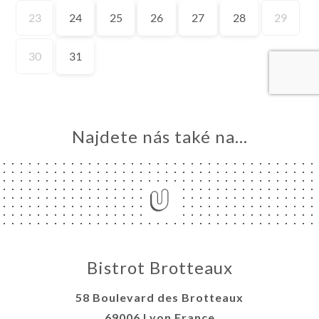
MŮ
VOVAT
ERIE
ENZE
ÍDKA
TAKT
Najdete nás také na...
Bistrot Brotteaux
58 Boulevard des Brotteaux
69006 Lyon France