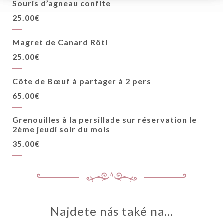
Souris d’agneau confite
TAKT
25.00€
Magret de Canard Rôti
25.00€
Côte de Bœuf à partager à 2 pers
65.00€
Grenouilles à la persillade sur réservation le
2ème jeudi soir du mois
35.00€
Najdete nás také na...