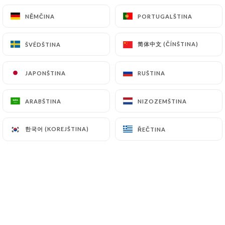
NĚMČINA
NĚMČINA
PORTUGALŠTINA
PORTUGALŠTINA
CS
NABÍDKA
简体中文 (ČÍNŠTINA)
简体中文 (ČÍNŠTINA)
ŠVÉDŠTINA
ŠVÉDŠTINA
JAPONŠTINA
JAPONŠTINA
RUŠTINA
RUŠTINA
/
DOMŮ
NABÍDKA
ARABŠTINA
ARABŠTINA
NIZOZEMŠTINA
NIZOZEMŠTINA
Nabídka
한국어 (KOREJŠTINA)
한국어 (KOREJŠTINA)
ŘEČTINA
ŘEČTINA
À LA CARTE
À LA CARTE