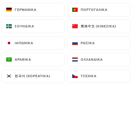
ΓΕΡΜΑΝΙΚΆ
ΓΕΡΜΑΝΙΚΆ
ΠΟΡΤΟΓΑΛΙΚΆ
ΠΟΡΤΟΓΑΛΙΚΆ
EL
ΜΕΝΟΎ
简体中文 (ΚΙΝΈΖΙΚΑ)
简体中文 (ΚΙΝΈΖΙΚΑ)
ΣΟΥΗΔΙΚΆ
ΣΟΥΗΔΙΚΆ
ΙΑΠΩΝΙΚΆ
ΙΑΠΩΝΙΚΆ
ΡΩΣΙΚΆ
ΡΩΣΙΚΆ
/
ΑΡΧΙΚΉ
ΜΕΝΟΎ
ΑΡΑΒΙΚΆ
ΑΡΑΒΙΚΆ
ΟΛΛΑΝΔΙΚΆ
ΟΛΛΑΝΔΙΚΆ
Μενού
한국어 (ΚΟΡΕΆΤΙΚΑ)
한국어 (ΚΟΡΕΆΤΙΚΑ)
ΤΣΈΧΙΚΑ
ΤΣΈΧΙΚΑ
À LA CARTE
À LA CARTE