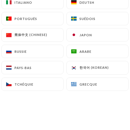
ITALIANO
ITALIANO
DEUTSH
DEUTSH
7.4 Non-communication des données personnelles
PORTUGUÊS
PORTUGUÊS
SUÉDOIS
SUÉDOIS
https://bistrotbrotteaux.com
s’interdit de
traiter, héberger ou transférer les Informations
简体中文 (CHINESE)
简体中文 (CHINESE)
JAPON
JAPON
collectées sur ses Clients vers un pays situé en
dehors de l’Union européenne ou reconnu comme «
non adéquat » par la Commission européenne sans
RUSSIE
RUSSIE
ARABE
ARABE
en informer préalablement le client. Pour autant,
https://bistrotbrotteaux.com
reste libre du
한국어 (KOREAN)
한국어 (KOREAN)
PAYS-BAS
PAYS-BAS
choix de ses sous-traitants techniques et
commerciaux à la condition qu’il présentent les
TCHÉQUIE
TCHÉQUIE
GRECQUE
GRECQUE
garanties suffisantes au regard des exigences du
Règlement Général sur la Protection des Données
(RGPD : n° 2016-679).
https://bistrotbrotteaux.com
s’engage à
prendre toutes les précautions nécessaires afin de