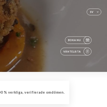
SV
BOKA NU
VÄNTELISTA
0 % verkliga, verifierade omdömen.