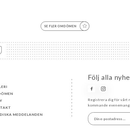
SE FLER OMDÖMEN
Följ alla nyh
LERI
DÖMEN
Registrera dig för vårt
Y
kommande evenemang 
TAKT
IDISKA MEDDELANDEN