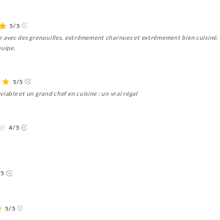
5/5
avec des grenouilles, extrêmement charnues et extrêmement bien cuisiné.
quipe.
5/5
iable et un grand chef en cuisine : un vrai régal
4/5
/5
5/5