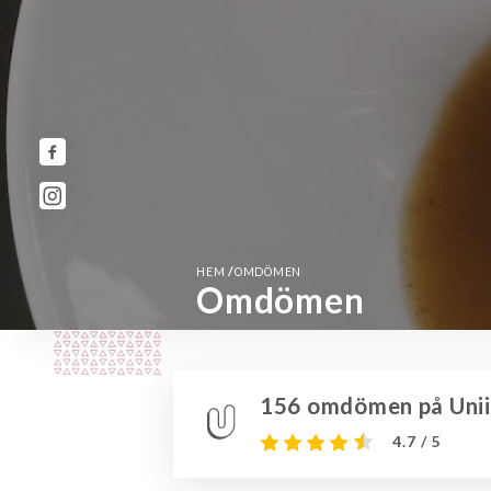
/
HEM
OMDÖMEN
Omdömen
156 omdömen på Unii
4.7 / 5