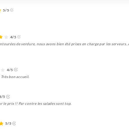
5/5
4/5
 entourées de verdure, nous avons bien été prises en charge par les serveurs.
4/5
 Très bon accueil.
3/5
 le prix !! Par contre les salades sont top.
5/5