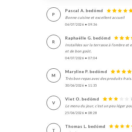
Pascal A. bedömd
P
Bonne cuisine et excellent accueil
06/07/2026
•
09:36
Raphaëlle G. bedömd
R
Installées sur la terrasse à l'ombre et
et de bon goût.
04/07/2026
•
07:04
Maryline P. bedömd
M
Très bon repas avec des produits frais.
30/06/2026
•
11:35
Viet O. bedömd
V
Le menu du jour, c'est un peu léger pour
25/06/2026
•
08:28
Thomas L. bedömd
T