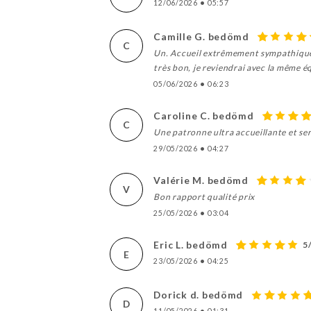
12/06/2026
•
05:57
Camille G. bedömd
C
Un. Accueil extrêmement sympathique 
très bon, je reviendrai avec la même é
05/06/2026
•
06:23
Caroline C. bedömd
C
Une patronne ultra accueillante et serv
29/05/2026
•
04:27
Valérie M. bedömd
V
Bon rapport qualité prix
25/05/2026
•
03:04
Eric L. bedömd
5
E
23/05/2026
•
04:25
Dorick d. bedömd
D
11/05/2026
•
01:31