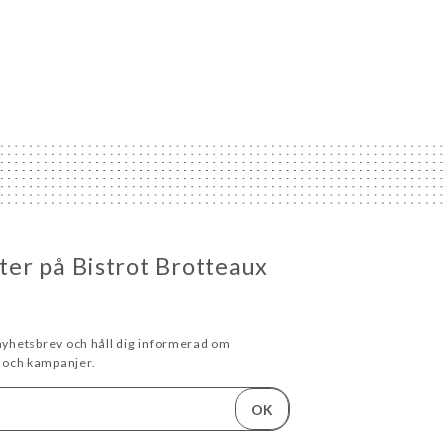
eter på Bistrot Brotteaux
 nyhetsbrev och håll dig informerad om
och kampanjer.
OK