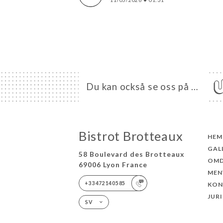
Du kan också se oss på …
Bistrot Brotteaux
HEM
GAL
58 Boulevard des Brotteaux
OM
69006 Lyon France
MEN
+33472140585
KON
JUR
SV