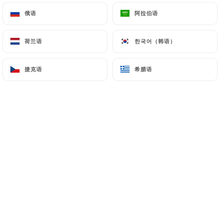
俄语
俄语
阿拉伯语
阿拉伯语
Pascal A. 已评分
P
荷兰语
荷兰语
한국어（韩语）
한국어（韩语）
5/5
Bonne cuisine et excellent accueil
捷克语
捷克语
希腊语
希腊语
06/07/2026
•
09:36
Raphaëlle G. 已评分
R
4/5
Installées sur la terrasse à l'ombre et
entourées de verdure, nous avons bien été
prises en charge par les serveurs. Accueil
souriant et efficace. Nourriture copieuse
et de bon goût.
04/07/2026
•
07:04