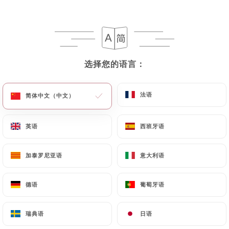
菜单
ZH
选择您的语言：
选择您的语言：
/
主页
评价
法语
法语
简体中文（中文）
简体中文（中文）
评价
英语
英语
西班牙语
西班牙语
加泰罗尼亚语
加泰罗尼亚语
意大利语
意大利语
156 Uniiti 评论
德语
德语
葡萄牙语
葡萄牙语
4.7 / 5
瑞典语
瑞典语
日语
日语
评论已核实，100% 真实。